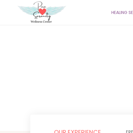
HEALING S
New and Cre
OUR EXPERIENCE
FR