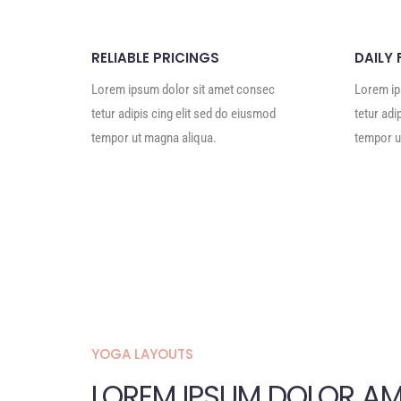
RELIABLE PRICINGS
DAILY 
Lorem ipsum dolor sit amet consec
Lorem ip
tetur adipis cing elit sed do eiusmod
tetur adi
tempor ut magna aliqua.
tempor u
YOGA LAYOUTS
LOREM IPSUM DOLOR AM