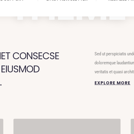
THEME
MET CONSECSE
Sed ut perspiciatis un
doloremque laudantium
O EIUSMOD
veritatis et quasi archi
.
EXPLORE MORE