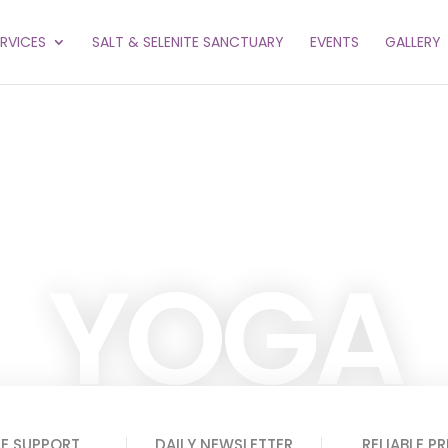
ERVICES
SALT & SELENITE SANCTUARY
EVENTS
GALLERY
YOGA
ative
EE SUPPORT
DAILY NEWSLETTER
RELIABLE PR